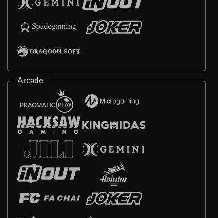
Arcade