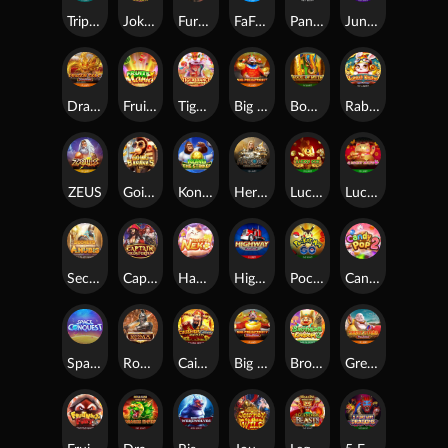
Triple Panda
Jokers Treasure Exclusive
Fury Max Lucky Road
FaFaFa2
Panda Opera
Jungle King
Dragon Gold SA
Fruits Mania
Tiger Dance
Big Prosperity
Book of Myth
Rabbit Riches
ZEUS
Going Bananas Inc
Kong The Striker
Heroes
Lucky Koi
Lucky Meow
Secrets of Anubis
Captain Golds Fortune
Happy Neko
Highway Fortune
Pocket Mon Go
Candy Pop 2
Space Conquest
Roma
Caishen Deluxe Maxways
Big Prosperity SA
Brothers Kingdom 2
Great Stars SA