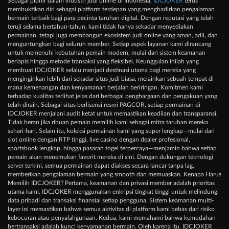
Sebagai pionir dalam industri judi online di Indonesia,
IDCJOKER
terus
membuktikan diri sebagai platform terdepan yang menghadirkan pengalaman
bermain terbaik bagi para pecinta taruhan digital. Dengan reputasi yang telah
teruji selama bertahun-tahun, kami tidak hanya sekadar menyediakan
permainan, tetapi juga membangun ekosistem judi online yang aman, adil, dan
menguntungkan bagi seluruh member. Setiap aspek layanan kami dirancang
untuk memenuhi kebutuhan pemain modern, mulai dari sistem keamanan
berlapis hingga metode transaksi yang fleksibel. Keunggulan inilah yang
membuat IDCJOKER selalu menjadi destinasi utama bagi mereka yang
menginginkan lebih dari sekadar situs judi biasa, melainkan sebuah tempat di
mana kemenangan dan kenyamanan berjalan beriringan. Komitmen kami
terhadap kualitas terlihat jelas dari berbagai penghargaan dan pengakuan yang
telah diraih. Sebagai situs berlisensi resmi PAGCOR, setiap permainan di
IDCJOKER menjalani audit ketat untuk memastikan keadilan dan transparansi.
Tidak heran jika ribuan pemain memilih kami sebagai mitra taruhan mereka
sehari-hari. Selain itu, koleksi permainan kami yang super lengkap—mulai dari
slot online dengan RTP tinggi, live casino dengan dealer profesional,
sportsbook lengkap, hingga pasaran togel terpercaya—menjamin bahwa setiap
pemain akan menemukan favorit mereka di sini. Dengan dukungan teknologi
server terkini, semua permainan dapat diakses secara lancar tanpa lag,
memberikan pengalaman bermain yang smooth dan memuaskan. Kenapa Harus
Memilih IDCJOKER? Pertama, keamanan dan privasi member adalah prioritas
utama kami. IDCJOKER menggunakan enkripsi tingkat tinggi untuk melindungi
data pribadi dan transaksi finansial setiap pengguna. Sistem keamanan multi-
layer ini memastikan bahwa semua aktivitas di platform kami bebas dari risiko
kebocoran atau penyalahgunaan. Kedua, kami memahami bahwa kemudahan
bertransaksi adalah kunci kenyamanan bermain. Oleh karena itu, IDCJOKER