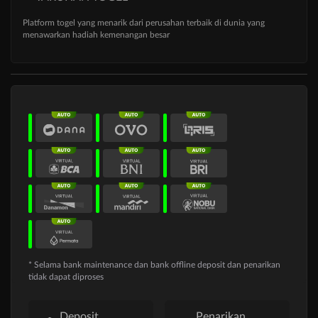
Platform togel yang menarik dari perusahan terbaik di dunia yang
menawarkan hadiah kemenangan besar
* Selama bank maintenance dan bank offline deposit dan penarikan
tidak dapat diproses
Deposit
Penarikan