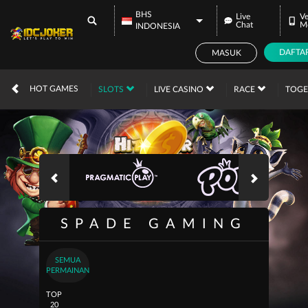
BHS
Live
Ve
Chat
M
INDONESIA
DAFTA
MASUK
IDR
12,666,708,
HOT GAMES
SLOTS
LIVE CASINO
RACE
TOG
SPADE GAMING
SEMUA
PERMAINAN
TOP
20