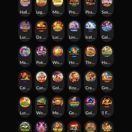
Hallo Win Party
Legacy of Ramakien
Mister Cashmore
Prosperity Gods
Pirates Gold Rush
Sexy Vegas
Lucky Feng Shui
Da Fu Xiao Fu
Lucky Koi Exclusive
Love Idol
Iceland SA
Galaxy Guardian
Magical Lamp
Poker Maxways
Wow Prosperity
Ho Yeah Monkey
Three Lucky Stars
Hugon Quest
Cai Shen 888
Candy Pop
Gold West
Royal Paws Maxways
Crazy Bomber
Great Stars
Lucky Snake Wheel
Wong Choy
Mega 7
Gemstone Rush
Gold Panther
5 Fortune SA