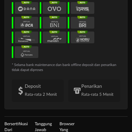
* Selama bank maintenance dan bank offline deposit dan penarikan
tidak dapat diproses
Deposit
Penarikan
Rata-rata 2 Menit
Rata-rata 5 Menit
Bersertifikasi
Tanggung
Browser
Dari
Jawab
Yang