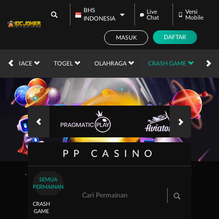
BHS
Live
Versi
Chat
Mobile
INDONESIA
DAFTAR
MASUK
RACE
TOGEL
OLAHRAGA
CRASH GAME
AR
PP CASINO
SEMUA
PERMAINAN
CRASH
GAME