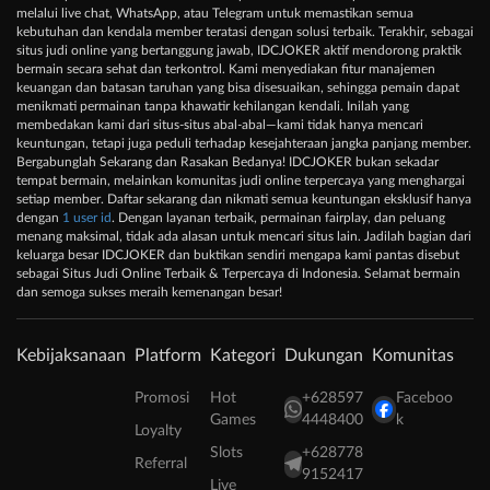
melalui live chat, WhatsApp, atau Telegram untuk memastikan semua
kebutuhan dan kendala member teratasi dengan solusi terbaik. Terakhir, sebagai
situs judi online yang bertanggung jawab, IDCJOKER aktif mendorong praktik
bermain secara sehat dan terkontrol. Kami menyediakan fitur manajemen
keuangan dan batasan taruhan yang bisa disesuaikan, sehingga pemain dapat
menikmati permainan tanpa khawatir kehilangan kendali. Inilah yang
membedakan kami dari situs-situs abal-abal—kami tidak hanya mencari
keuntungan, tetapi juga peduli terhadap kesejahteraan jangka panjang member.
Bergabunglah Sekarang dan Rasakan Bedanya! IDCJOKER bukan sekadar
tempat bermain, melainkan komunitas judi online terpercaya yang menghargai
setiap member. Daftar sekarang dan nikmati semua keuntungan eksklusif hanya
dengan
1 user id
. Dengan layanan terbaik, permainan fairplay, dan peluang
menang maksimal, tidak ada alasan untuk mencari situs lain. Jadilah bagian dari
keluarga besar IDCJOKER dan buktikan sendiri mengapa kami pantas disebut
sebagai Situs Judi Online Terbaik & Terpercaya di Indonesia. Selamat bermain
dan semoga sukses meraih kemenangan besar!
Kebijaksanaan
Platform
Kategori
Dukungan
Komunitas
Promosi
Hot
+628597
Faceboo
Games
4448400
k
Loyalty
Slots
+628778
Referral
9152417
Live