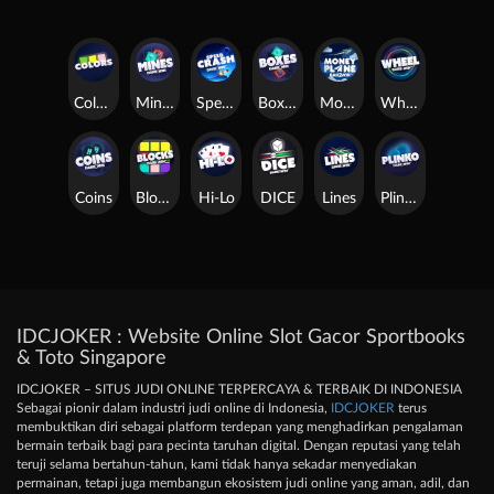
Colors
Mines
Speed Crash
Boxes
Moneyplane
Wheel
Coins
Blocks
Hi-Lo
DICE
Lines
Plinko
IDCJOKER : Website Online Slot Gacor Sportbooks
& Toto Singapore
IDCJOKER – SITUS JUDI ONLINE TERPERCAYA & TERBAIK DI INDONESIA
Sebagai pionir dalam industri judi online di Indonesia,
IDCJOKER
terus
membuktikan diri sebagai platform terdepan yang menghadirkan pengalaman
bermain terbaik bagi para pecinta taruhan digital. Dengan reputasi yang telah
teruji selama bertahun-tahun, kami tidak hanya sekadar menyediakan
permainan, tetapi juga membangun ekosistem judi online yang aman, adil, dan