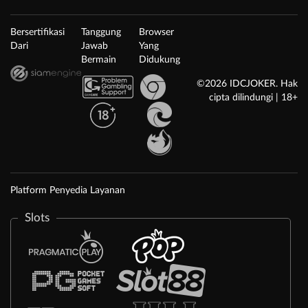
Bersertifikasi
Tanggung
Browser
Dari
Jawab
Yang
Bermain
Didukung
©2026 IDCJOKER. Hak
cipta dilindungi | 18+
Platform Penyedia Layanan
Slots