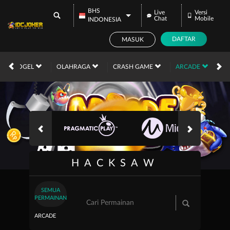
BHS
Live
Versi
Chat
Mobile
INDONESIA
DAFTAR
MASUK
TOGEL
OLAHRAGA
CRASH GAME
ARCADE
P
HACKSAW
SEMUA
PERMAINAN
ARCADE