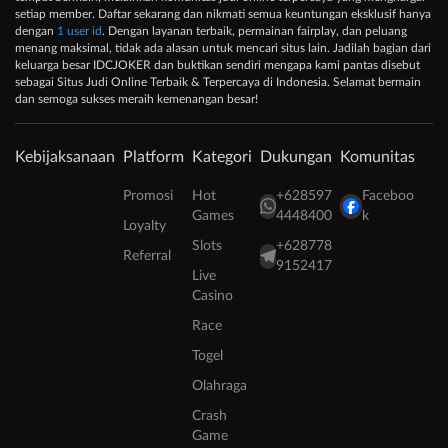
setiap member. Daftar sekarang dan nikmati semua keuntungan eksklusif hanya
dengan
1 user id
. Dengan layanan terbaik, permainan fairplay, dan peluang
menang maksimal, tidak ada alasan untuk mencari situs lain. Jadilah bagian dari
keluarga besar IDCJOKER dan buktikan sendiri mengapa kami pantas disebut
sebagai Situs Judi Online Terbaik & Terpercaya di Indonesia. Selamat bermain
dan semoga sukses meraih kemenangan besar!
Kebijaksanaan
Platform
Kategori
Dukungan
Komunitas
Promosi
Hot
+628597
Faceboo
Games
4448400
k
Loyalty
Slots
+628778
Referral
9152417
Live
Casino
Race
Togel
Olahraga
Crash
Game