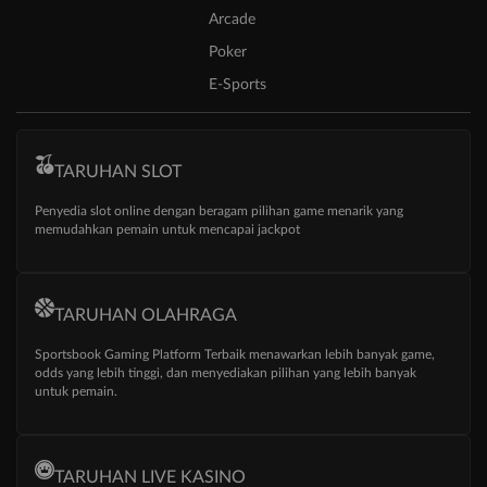
Arcade
Poker
E-Sports
TARUHAN SLOT
Penyedia slot online dengan beragam pilihan game menarik yang
memudahkan pemain untuk mencapai jackpot
TARUHAN OLAHRAGA
Sportsbook Gaming Platform Terbaik menawarkan lebih banyak game,
odds yang lebih tinggi, dan menyediakan pilihan yang lebih banyak
untuk pemain.
TARUHAN LIVE KASINO