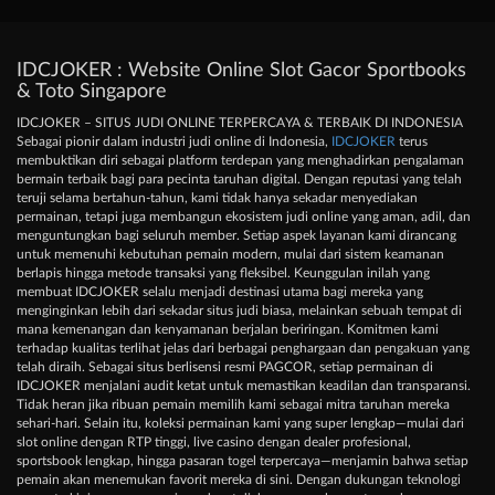
IDCJOKER : Website Online Slot Gacor Sportbooks
& Toto Singapore
IDCJOKER – SITUS JUDI ONLINE TERPERCAYA & TERBAIK DI INDONESIA
Sebagai pionir dalam industri judi online di Indonesia,
IDCJOKER
terus
membuktikan diri sebagai platform terdepan yang menghadirkan pengalaman
bermain terbaik bagi para pecinta taruhan digital. Dengan reputasi yang telah
teruji selama bertahun-tahun, kami tidak hanya sekadar menyediakan
permainan, tetapi juga membangun ekosistem judi online yang aman, adil, dan
menguntungkan bagi seluruh member. Setiap aspek layanan kami dirancang
untuk memenuhi kebutuhan pemain modern, mulai dari sistem keamanan
berlapis hingga metode transaksi yang fleksibel. Keunggulan inilah yang
membuat IDCJOKER selalu menjadi destinasi utama bagi mereka yang
menginginkan lebih dari sekadar situs judi biasa, melainkan sebuah tempat di
mana kemenangan dan kenyamanan berjalan beriringan. Komitmen kami
terhadap kualitas terlihat jelas dari berbagai penghargaan dan pengakuan yang
telah diraih. Sebagai situs berlisensi resmi PAGCOR, setiap permainan di
IDCJOKER menjalani audit ketat untuk memastikan keadilan dan transparansi.
Tidak heran jika ribuan pemain memilih kami sebagai mitra taruhan mereka
sehari-hari. Selain itu, koleksi permainan kami yang super lengkap—mulai dari
slot online dengan RTP tinggi, live casino dengan dealer profesional,
sportsbook lengkap, hingga pasaran togel terpercaya—menjamin bahwa setiap
pemain akan menemukan favorit mereka di sini. Dengan dukungan teknologi