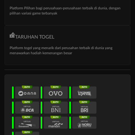
Platform Pilihan bagi perusahaan-perusahaan terbaik di dunia, dengan
pilihan variasi game terbanyak
TARUHAN TOGEL
Platform togel yang menarik dari perusahan terbaik di dunia yang
menawarkan hadiah kemenangan besar