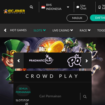
BHS
Live
Ve
Chat
M
INDONESIA
DAFTA
MASUK
IDR
12,673,837,
HOT GAMES
SLOTS
LIVE CASINO
RACE
TOG
CROWD PLAY
SEMUA
PERMAINAN
SLOTS
TOP
20