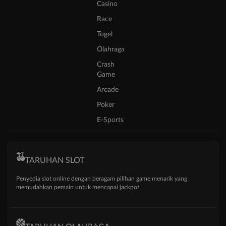
Casino
Race
Togel
Olahraga
Crash
Game
Arcade
Poker
E-Sports
TARUHAN SLOT
Penyedia slot online dengan beragam pilihan game menarik yang
memudahkan pemain untuk mencapai jackpot