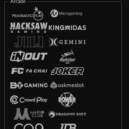
Arcade