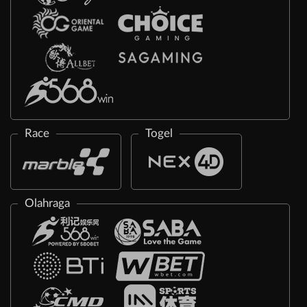
Race
Togel
Olahraga