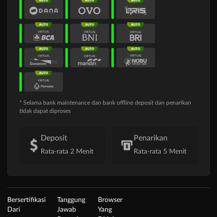
* Selama bank maintenance dan bank offline deposit dan penarikan
tidak dapat diproses
Deposit
Penarikan
Rata-rata 2 Menit
Rata-rata 5 Menit
Bersertifikasi
Tanggung
Browser
Dari
Jawab
Yang