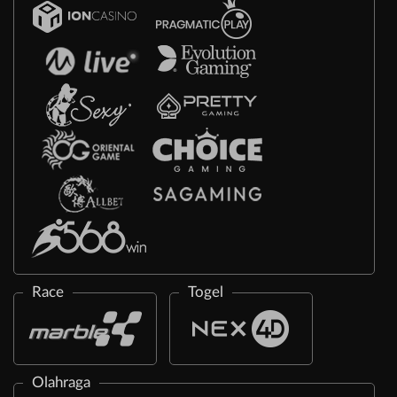
Race
Togel
Olahraga