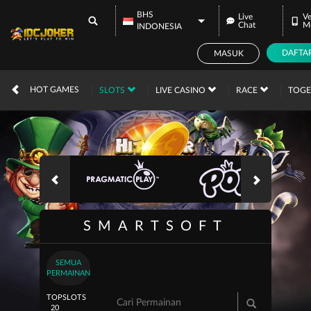
BHS
Live
Ve
Chat
M
INDONESIA
DAFTA
MASUK
IDR
12,680,887,
HOT GAMES
SLOTS
LIVE CASINO
RACE
TOG
SMARTSOFT
SEMUA
PERMAINAN
TOP
SLOTS
20