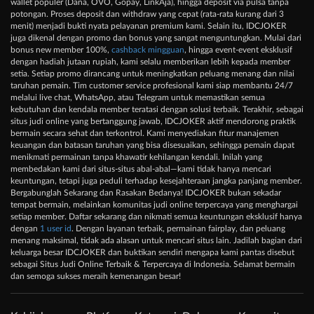
wallet populer (Dana, OVO, Gopay, LinkAja), hingga deposit via pulsa tanpa
potongan. Proses deposit dan withdraw yang cepat (rata-rata kurang dari 3
menit) menjadi bukti nyata pelayanan premium kami. Selain itu, IDCJOKER
juga dikenal dengan promo dan bonus yang sangat menguntungkan. Mulai dari
bonus new member 100%,
cashback mingguan
, hingga event-event eksklusif
dengan hadiah jutaan rupiah, kami selalu memberikan lebih kepada member
setia. Setiap promo dirancang untuk meningkatkan peluang menang dan nilai
taruhan pemain. Tim customer service profesional kami siap membantu 24/7
melalui live chat, WhatsApp, atau Telegram untuk memastikan semua
kebutuhan dan kendala member teratasi dengan solusi terbaik. Terakhir, sebagai
situs judi online yang bertanggung jawab, IDCJOKER aktif mendorong praktik
bermain secara sehat dan terkontrol. Kami menyediakan fitur manajemen
keuangan dan batasan taruhan yang bisa disesuaikan, sehingga pemain dapat
menikmati permainan tanpa khawatir kehilangan kendali. Inilah yang
membedakan kami dari situs-situs abal-abal—kami tidak hanya mencari
keuntungan, tetapi juga peduli terhadap kesejahteraan jangka panjang member.
Bergabunglah Sekarang dan Rasakan Bedanya! IDCJOKER bukan sekadar
tempat bermain, melainkan komunitas judi online terpercaya yang menghargai
setiap member. Daftar sekarang dan nikmati semua keuntungan eksklusif hanya
dengan
1 user id
. Dengan layanan terbaik, permainan fairplay, dan peluang
menang maksimal, tidak ada alasan untuk mencari situs lain. Jadilah bagian dari
keluarga besar IDCJOKER dan buktikan sendiri mengapa kami pantas disebut
sebagai Situs Judi Online Terbaik & Terpercaya di Indonesia. Selamat bermain
dan semoga sukses meraih kemenangan besar!