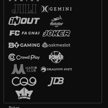
Poker