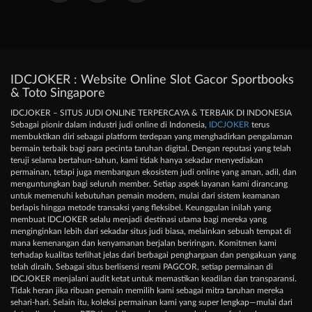
IDCJOKER : Website Online Slot Gacor Sportbooks
& Toto Singapore
IDCJOKER – SITUS JUDI ONLINE TERPERCAYA & TERBAIK DI INDONESIA
Sebagai pionir dalam industri judi online di Indonesia,
IDCJOKER
terus
membuktikan diri sebagai platform terdepan yang menghadirkan pengalaman
bermain terbaik bagi para pecinta taruhan digital. Dengan reputasi yang telah
teruji selama bertahun-tahun, kami tidak hanya sekadar menyediakan
permainan, tetapi juga membangun ekosistem judi online yang aman, adil, dan
menguntungkan bagi seluruh member. Setiap aspek layanan kami dirancang
untuk memenuhi kebutuhan pemain modern, mulai dari sistem keamanan
berlapis hingga metode transaksi yang fleksibel. Keunggulan inilah yang
membuat IDCJOKER selalu menjadi destinasi utama bagi mereka yang
menginginkan lebih dari sekadar situs judi biasa, melainkan sebuah tempat di
mana kemenangan dan kenyamanan berjalan beriringan. Komitmen kami
terhadap kualitas terlihat jelas dari berbagai penghargaan dan pengakuan yang
telah diraih. Sebagai situs berlisensi resmi PAGCOR, setiap permainan di
IDCJOKER menjalani audit ketat untuk memastikan keadilan dan transparansi.
Tidak heran jika ribuan pemain memilih kami sebagai mitra taruhan mereka
sehari-hari. Selain itu, koleksi permainan kami yang super lengkap—mulai dari