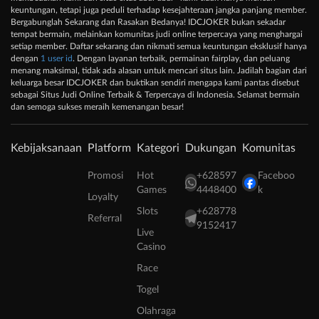
keuntungan, tetapi juga peduli terhadap kesejahteraan jangka panjang member.
Bergabunglah Sekarang dan Rasakan Bedanya! IDCJOKER bukan sekadar
tempat bermain, melainkan komunitas judi online terpercaya yang menghargai
setiap member. Daftar sekarang dan nikmati semua keuntungan eksklusif hanya
dengan
1 user id
. Dengan layanan terbaik, permainan fairplay, dan peluang
menang maksimal, tidak ada alasan untuk mencari situs lain. Jadilah bagian dari
keluarga besar IDCJOKER dan buktikan sendiri mengapa kami pantas disebut
sebagai Situs Judi Online Terbaik & Terpercaya di Indonesia. Selamat bermain
dan semoga sukses meraih kemenangan besar!
Kebijaksanaan
Platform
Kategori
Dukungan
Komunitas
Promosi
Hot
+628597
Faceboo
Games
4448400
k
Loyalty
Slots
+628778
Referral
9152417
Live
Casino
Race
Togel
Olahraga