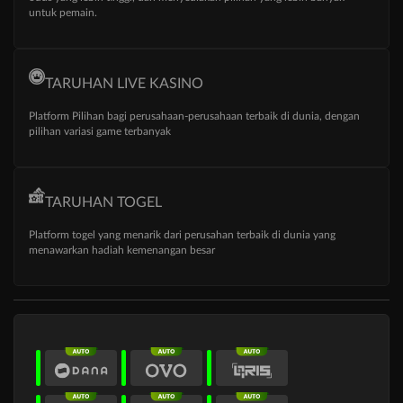
untuk pemain.
TARUHAN LIVE KASINO
Platform Pilihan bagi perusahaan-perusahaan terbaik di dunia, dengan
pilihan variasi game terbanyak
TARUHAN TOGEL
Platform togel yang menarik dari perusahan terbaik di dunia yang
menawarkan hadiah kemenangan besar