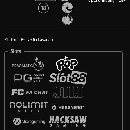
cipta dilindungi | 18+
Platform Penyedia Layanan
Slots