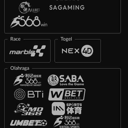
Race
Togel
Olahraga