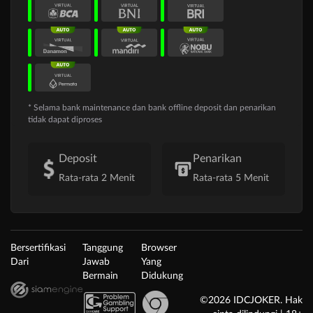
* Selama bank maintenance dan bank offline deposit dan penarikan
tidak dapat diproses
Deposit
Penarikan
Rata-rata 2 Menit
Rata-rata 5 Menit
Bersertifikasi
Tanggung
Browser
Dari
Jawab
Yang
Bermain
Didukung
©2026 IDCJOKER. Hak