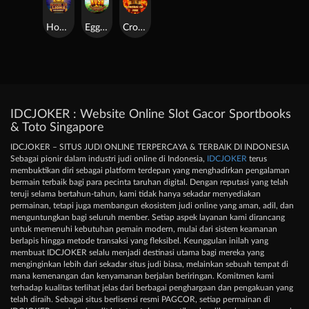
House of Lions Megaways Jackpot Play
Egg Rush Jackpot Play
Crown of Fire Jackpot Play
IDCJOKER : Website Online Slot Gacor Sportbooks
& Toto Singapore
IDCJOKER – SITUS JUDI ONLINE TERPERCAYA & TERBAIK DI INDONESIA
Sebagai pionir dalam industri judi online di Indonesia,
IDCJOKER
terus
membuktikan diri sebagai platform terdepan yang menghadirkan pengalaman
bermain terbaik bagi para pecinta taruhan digital. Dengan reputasi yang telah
teruji selama bertahun-tahun, kami tidak hanya sekadar menyediakan
permainan, tetapi juga membangun ekosistem judi online yang aman, adil, dan
menguntungkan bagi seluruh member. Setiap aspek layanan kami dirancang
untuk memenuhi kebutuhan pemain modern, mulai dari sistem keamanan
berlapis hingga metode transaksi yang fleksibel. Keunggulan inilah yang
membuat IDCJOKER selalu menjadi destinasi utama bagi mereka yang
menginginkan lebih dari sekadar situs judi biasa, melainkan sebuah tempat di
mana kemenangan dan kenyamanan berjalan beriringan. Komitmen kami
terhadap kualitas terlihat jelas dari berbagai penghargaan dan pengakuan yang
telah diraih. Sebagai situs berlisensi resmi PAGCOR, setiap permainan di