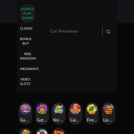
JACKPOT
PLAY
GAMES
CLASSIC
BONUS
BUY
REEL
KINGDOM
MEGAWAYS
VIDEO
SLOTS
Gameshow Party Jackpot Play
Gates of Dragon Jackpot Play
Koi Bonanza Jackpot Play
Caishen's Gems Jackpot Play
Fire Hot 20 Jackpot Play
Lions Dance Megaways Jackpot Play