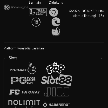
Bermain
Didukung
©2026 IDCJOKER. Hak
cipta dilindungi | 18+
Platform Penyedia Layanan
Slots