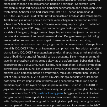
mana kemenangan dan kenyamanan berjalan beriringan. Komitmen kami
terhadap kualitas terlihat jelas dari berbagai penghargaan dan pengakuan yang
telah diraih. Sebagai situs berlisensi resmi PAGCOR, setiap permainan di
IDCJOKER menjalani audit ketat untuk memastikan keadilan dan transparansi.
Tidak heran jika ribuan pemain memilih kami sebagai mitra taruhan mereka
sehari-hari. Selain itu, koleksi permainan kami yang super lengkap—mulai dari
slot online dengan RTP tinggi, live casino dengan dealer profesional,
sportsbook lengkap, hingga pasaran togel terpercaya—menjamin bahwa setiap
pemain akan menemukan favorit mereka di sini. Dengan dukungan teknologi
server terkini, semua permainan dapat diakses secara lancar tanpa lag,
memberikan pengalaman bermain yang smooth dan memuaskan. Kenapa Harus
Memilih IDCJOKER? Pertama, keamanan dan privasi member adalah prioritas
utama kami. IDCJOKER menggunakan enkripsi tingkat tinggi untuk melindungi
data pribadi dan transaksi finansial setiap pengguna. Sistem keamanan multi-
layer ini memastikan bahwa semua aktivitas di platform kami bebas dari risiko
kebocoran atau penyalahgunaan. Kedua, kami memahami bahwa kemudahan
bertransaksi adalah kunci kenyamanan bermain. Oleh karena itu, IDCJOKER
menyediakan beragam metode pembayaran, mulai dari transfer bank lokal, e-
wallet populer (Dana, OVO, Gopay, LinkAja), hingga deposit via pulsa tanpa
potongan. Proses deposit dan withdraw yang cepat (rata-rata kurang dari 3
menit) menjadi bukti nyata pelayanan premium kami. Selain itu, IDCJOKER
juga dikenal dengan promo dan bonus yang sangat menguntungkan. Mulai dari
bonus new member 100%,
cashback mingguan
, hingga event-event eksklusif
dengan hadiah jutaan rupiah, kami selalu memberikan lebih kepada member
setia. Setiap promo dirancang untuk meningkatkan peluang menang dan nilai
taruhan pemain. Tim customer service profesional kami siap membantu 24/7