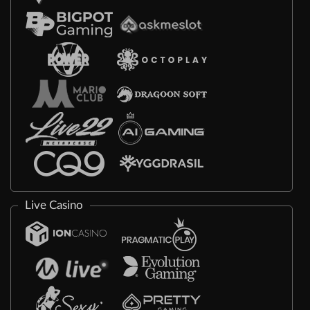
Live Casino