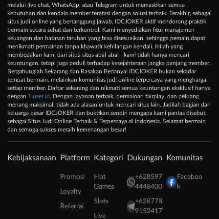
melalui live chat, WhatsApp, atau Telegram untuk memastikan semua
kebutuhan dan kendala member teratasi dengan solusi terbaik. Terakhir, sebagai
situs judi online yang bertanggung jawab, IDCJOKER aktif mendorong praktik
bermain secara sehat dan terkontrol. Kami menyediakan fitur manajemen
keuangan dan batasan taruhan yang bisa disesuaikan, sehingga pemain dapat
menikmati permainan tanpa khawatir kehilangan kendali. Inilah yang
membedakan kami dari situs-situs abal-abal—kami tidak hanya mencari
keuntungan, tetapi juga peduli terhadap kesejahteraan jangka panjang member.
Bergabunglah Sekarang dan Rasakan Bedanya! IDCJOKER bukan sekadar
tempat bermain, melainkan komunitas judi online terpercaya yang menghargai
setiap member. Daftar sekarang dan nikmati semua keuntungan eksklusif hanya
dengan
1 user id
. Dengan layanan terbaik, permainan fairplay, dan peluang
menang maksimal, tidak ada alasan untuk mencari situs lain. Jadilah bagian dari
keluarga besar IDCJOKER dan buktikan sendiri mengapa kami pantas disebut
sebagai Situs Judi Online Terbaik & Terpercaya di Indonesia. Selamat bermain
dan semoga sukses meraih kemenangan besar!
Kebijaksanaan
Platform
Kategori
Dukungan
Komunitas
Promosi
Hot
+628597
Faceboo
Games
4448400
k
Loyalty
Slots
+628778
Referral
9152417
Live