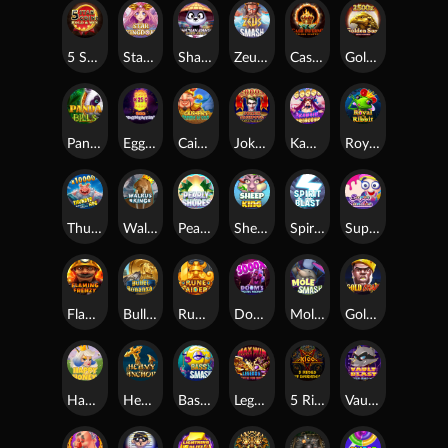
5 Star Coins: Hold & Win
Star Kingdom
Shaolin Panda Chaos Reels
Zeus Smash
Cash Inferno Sizzling Scatters
Golden Suns Chain Collect
Panda Bills
Eggsponential
Caishen's Temple of Gold
Joker Jackpots: Prize Mania
Kawaii Princess
Royal Ribbit
Thunder Hog Chaos Reels
Walrus King
Pearly Shores
Sheep King
Spirit Blast
Super Sundae
Flaming Frenzy
Bullet Bonanza
Rune Raiders
Doom's Digging Machine
Mole Smash
Gold Chain
Happy Honey
Heavy Anchor
Bass Smash
Legends: Battle for Earth
5 Rings of Darkness
Vault Blast Hold & Win