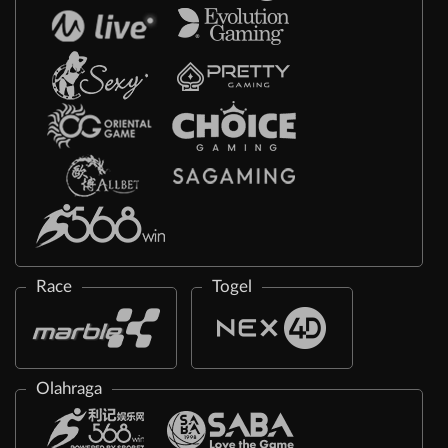
Race
Togel
Olahraga