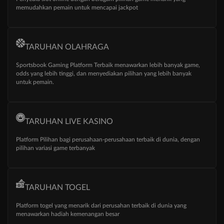
memudahkan pemain untuk mencapai jackpot
TARUHAN OLAHRAGA
Sportsbook Gaming Platform Terbaik menawarkan lebih banyak game,
odds yang lebih tinggi, dan menyediakan pilihan yang lebih banyak
untuk pemain.
TARUHAN LIVE KASINO
Platform Pilihan bagi perusahaan-perusahaan terbaik di dunia, dengan
pilihan variasi game terbanyak
TARUHAN TOGEL
Platform togel yang menarik dari perusahan terbaik di dunia yang
menawarkan hadiah kemenangan besar