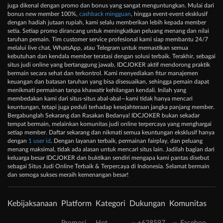
juga dikenal dengan promo dan bonus yang sangat menguntungkan. Mulai dari
bonus new member 100%,
cashback mingguan
, hingga event-event eksklusif
dengan hadiah jutaan rupiah, kami selalu memberikan lebih kepada member
setia. Setiap promo dirancang untuk meningkatkan peluang menang dan nilai
taruhan pemain. Tim customer service profesional kami siap membantu 24/7
melalui live chat, WhatsApp, atau Telegram untuk memastikan semua
kebutuhan dan kendala member teratasi dengan solusi terbaik. Terakhir, sebagai
situs judi online yang bertanggung jawab, IDCJOKER aktif mendorong praktik
bermain secara sehat dan terkontrol. Kami menyediakan fitur manajemen
keuangan dan batasan taruhan yang bisa disesuaikan, sehingga pemain dapat
menikmati permainan tanpa khawatir kehilangan kendali. Inilah yang
membedakan kami dari situs-situs abal-abal—kami tidak hanya mencari
keuntungan, tetapi juga peduli terhadap kesejahteraan jangka panjang member.
Bergabunglah Sekarang dan Rasakan Bedanya! IDCJOKER bukan sekadar
tempat bermain, melainkan komunitas judi online terpercaya yang menghargai
setiap member. Daftar sekarang dan nikmati semua keuntungan eksklusif hanya
dengan
1 user id
. Dengan layanan terbaik, permainan fairplay, dan peluang
menang maksimal, tidak ada alasan untuk mencari situs lain. Jadilah bagian dari
keluarga besar IDCJOKER dan buktikan sendiri mengapa kami pantas disebut
sebagai Situs Judi Online Terbaik & Terpercaya di Indonesia. Selamat bermain
dan semoga sukses meraih kemenangan besar!
Kebijaksanaan
Platform
Kategori
Dukungan
Komunitas