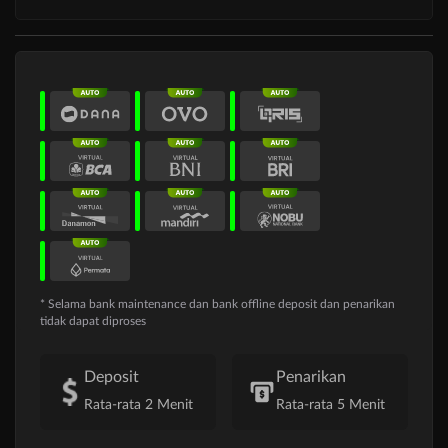
* Selama bank maintenance dan bank offline deposit dan penarikan
tidak dapat diproses
Deposit
Penarikan
Rata-rata 2 Menit
Rata-rata 5 Menit