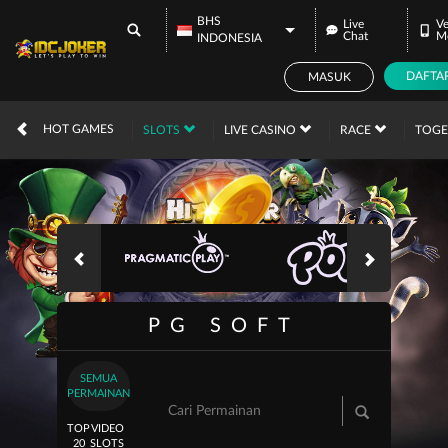
BHS
Live
Ve
Chat
Mo
INDONESIA
DAFTA
MASUK
IDR
12,733,924,
HOT GAMES
SLOTS
LIVE CASINO
RACE
TOG
PG SOFT
SEMUA
PERMAINAN
TOP
VIDEO
20
SLOTS