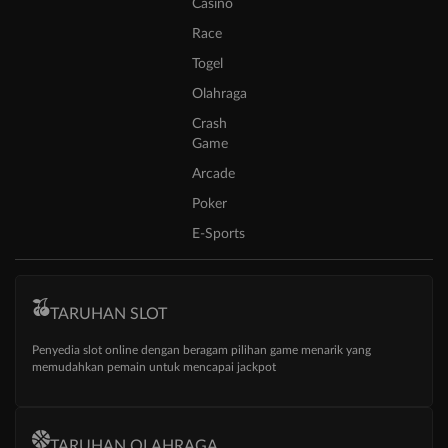
Casino
Race
Togel
Olahraga
Crash
Game
Arcade
Poker
E-Sports
TARUHAN SLOT
Penyedia slot online dengan beragam pilihan game menarik yang
memudahkan pemain untuk mencapai jackpot
TARUHAN OLAHRAGA