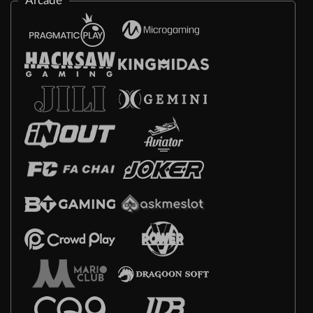
Arcade