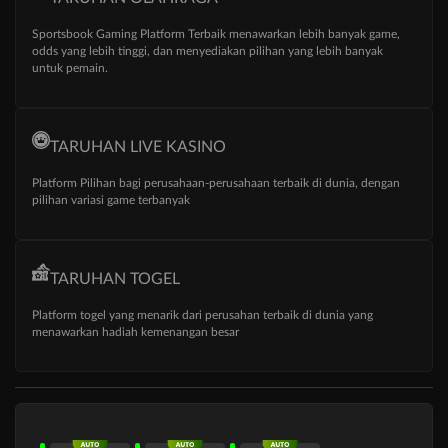
Sportsbook Gaming Platform Terbaik menawarkan lebih banyak game,
odds yang lebih tinggi, dan menyediakan pilihan yang lebih banyak
untuk pemain.
TARUHAN LIVE KASINO
Platform Pilihan bagi perusahaan-perusahaan terbaik di dunia, dengan
pilihan variasi game terbanyak
TARUHAN TOGEL
Platform togel yang menarik dari perusahan terbaik di dunia yang
menawarkan hadiah kemenangan besar