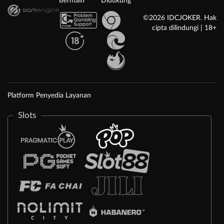
Bermain
Didukung
©2026 IDCJOKER. Hak
cipta dilindungi | 18+
Platform Penyedia Layanan
Slots