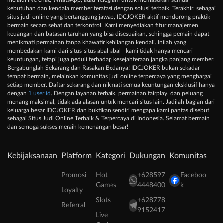
melalui live chat, WhatsApp, atau Telegram untuk memastikan semua
kebutuhan dan kendala member teratasi dengan solusi terbaik. Terakhir, sebagai
situs judi online yang bertanggung jawab, IDCJOKER aktif mendorong praktik
bermain secara sehat dan terkontrol. Kami menyediakan fitur manajemen
keuangan dan batasan taruhan yang bisa disesuaikan, sehingga pemain dapat
menikmati permainan tanpa khawatir kehilangan kendali. Inilah yang
membedakan kami dari situs-situs abal-abal—kami tidak hanya mencari
keuntungan, tetapi juga peduli terhadap kesejahteraan jangka panjang member.
Bergabunglah Sekarang dan Rasakan Bedanya! IDCJOKER bukan sekadar
tempat bermain, melainkan komunitas judi online terpercaya yang menghargai
setiap member. Daftar sekarang dan nikmati semua keuntungan eksklusif hanya
dengan
1 user id
. Dengan layanan terbaik, permainan fairplay, dan peluang
menang maksimal, tidak ada alasan untuk mencari situs lain. Jadilah bagian dari
keluarga besar IDCJOKER dan buktikan sendiri mengapa kami pantas disebut
sebagai Situs Judi Online Terbaik & Terpercaya di Indonesia. Selamat bermain
dan semoga sukses meraih kemenangan besar!
Kebijaksanaan
Platform
Kategori
Dukungan
Komunitas
Promosi
Hot
+628597
Faceboo
Games
4448400
k
Loyalty
Slots
+628778
Referral
9152417
Live