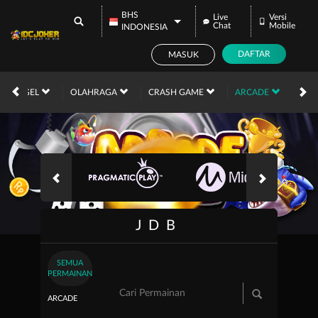
BHS
Live
Versi
Chat
Mobile
INDONESIA
DAFTAR
MASUK
TOGEL
OLAHRAGA
CRASH GAME
ARCADE
PO
JDB
SEMUA
PERMAINAN
ARCADE