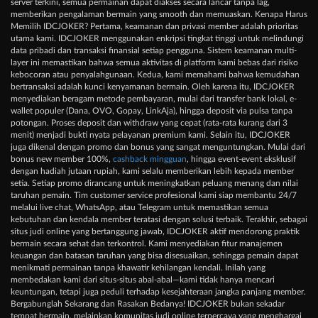
server terkini, semua permainan dapat diakses secara lancar tanpa lag,
memberikan pengalaman bermain yang smooth dan memuaskan. Kenapa Harus
Memilih IDCJOKER? Pertama, keamanan dan privasi member adalah prioritas
utama kami. IDCJOKER menggunakan enkripsi tingkat tinggi untuk melindungi
data pribadi dan transaksi finansial setiap pengguna. Sistem keamanan multi-
layer ini memastikan bahwa semua aktivitas di platform kami bebas dari risiko
kebocoran atau penyalahgunaan. Kedua, kami memahami bahwa kemudahan
bertransaksi adalah kunci kenyamanan bermain. Oleh karena itu, IDCJOKER
menyediakan beragam metode pembayaran, mulai dari transfer bank lokal, e-
wallet populer (Dana, OVO, Gopay, LinkAja), hingga deposit via pulsa tanpa
potongan. Proses deposit dan withdraw yang cepat (rata-rata kurang dari 3
menit) menjadi bukti nyata pelayanan premium kami. Selain itu, IDCJOKER
juga dikenal dengan promo dan bonus yang sangat menguntungkan. Mulai dari
bonus new member 100%,
cashback mingguan
, hingga event-event eksklusif
dengan hadiah jutaan rupiah, kami selalu memberikan lebih kepada member
setia. Setiap promo dirancang untuk meningkatkan peluang menang dan nilai
taruhan pemain. Tim customer service profesional kami siap membantu 24/7
melalui live chat, WhatsApp, atau Telegram untuk memastikan semua
kebutuhan dan kendala member teratasi dengan solusi terbaik. Terakhir, sebagai
situs judi online yang bertanggung jawab, IDCJOKER aktif mendorong praktik
bermain secara sehat dan terkontrol. Kami menyediakan fitur manajemen
keuangan dan batasan taruhan yang bisa disesuaikan, sehingga pemain dapat
menikmati permainan tanpa khawatir kehilangan kendali. Inilah yang
membedakan kami dari situs-situs abal-abal—kami tidak hanya mencari
keuntungan, tetapi juga peduli terhadap kesejahteraan jangka panjang member.
Bergabunglah Sekarang dan Rasakan Bedanya! IDCJOKER bukan sekadar
tempat bermain, melainkan komunitas judi online terpercaya yang menghargai