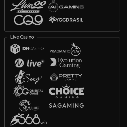
Live Casino